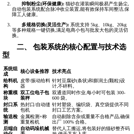
抑制粉尘(环保健康):
猫砂在灌装瞬间极易产生扬尘,
自动包装系统配合脉冲收尘装置,能有效保持车间整洁,保
障工人健康。
多规格切换(灵活生产):
系统支持 5kg、10kg、20kg
等多种规格一键切换,满足电商小包与批发大包的灵活切
换。
二、 包装系统的核心配置与技术选
型
系统组
核心设备推荐
技术亮点
成
给料机
皮带/振动给料
针对豆腐砂(条状)和膨润土(颗粒)设
构
器
计,不碎料。
称重模
双工位电子包
双通道同时作业,每小时可包装 300-
块
装秤
600 袋。
封口系
热封口/自动缝
针对塑袋、编织袋、真空袋提供不同
统
包机
封口工艺方案。
输送检
金属检测+称
自动剔除含杂或重量不合格产品,确保
测
重复检机
出厂 100% 合格。
后端自
自动码垛机械
替代人工搬运,将包装好的猫砂整齐码
动化
手
放,便于叉车入库。