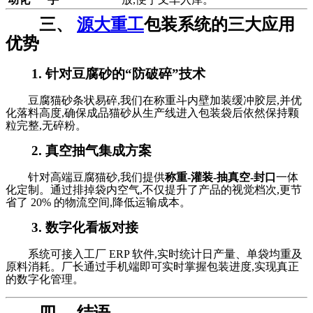
三、
源大重工
包装系统的三大应用
优势
1. 针对豆腐砂的“防破碎”技术
豆腐猫砂条状易碎,我们在称重斗内壁加装缓冲胶层,并优
化落料高度,确保成品猫砂从生产线进入包装袋后依然保持颗
粒完整,无碎粉。
2. 真空抽气集成方案
针对高端豆腐猫砂,我们提供
称重-灌装-抽真空-封口
一体
化定制。通过排掉袋内空气,不仅提升了产品的视觉档次,更节
省了 20% 的物流空间,降低运输成本。
3. 数字化看板对接
系统可接入工厂 ERP 软件,实时统计日产量、单袋均重及
原料消耗。厂长通过手机端即可实时掌握包装进度,实现真正
的数字化管理。
四、 结语