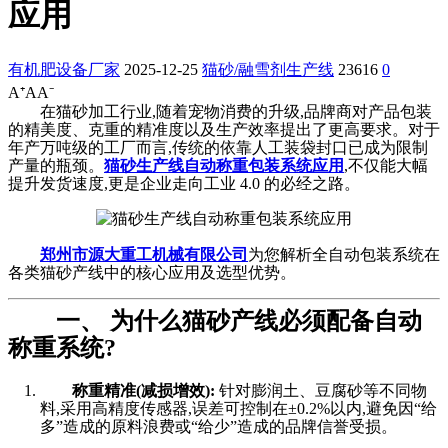
应用
有机肥设备厂家
2025-12-25
猫砂/融雪剂生产线
23616
0
A⁺
A
A⁻
在猫砂加工行业,随着宠物消费的升级,品牌商对产品包装
的精美度、克重的精准度以及生产效率提出了更高要求。对于
年产万吨级的工厂而言,传统的依靠人工装袋封口已成为限制
产量的瓶颈。
猫砂生产线自动称重包装系统应用
,不仅能大幅
提升发货速度,更是企业走向工业 4.0 的必经之路。
郑州市源大重工机械有限公司
为您解析全自动包装系统在
各类猫砂产线中的核心应用及选型优势。
一、 为什么猫砂产线必须配备自动
称重系统?
称重精准(减损增效):
针对膨润土、豆腐砂等不同物
料,采用高精度传感器,误差可控制在±0.2%以内,避免因“给
多”造成的原料浪费或“给少”造成的品牌信誉受损。