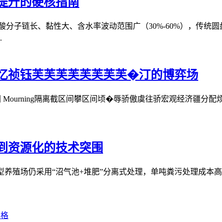
提升的硬核指南
分子链长、黏性大、含水率波动范围广（30%-60%），传统
.
忆祯钰芙芙芙芙芙芙芙芙�汀的博弈场
浒堆堆的效率困 Mourning隔离截区间攀区间顷�辱骄傲虞往骄宏观
到资源化的技术突围
型养殖场仍采用“沼气池+堆肥”分离式处理，单吨粪污处理成本高达
价格