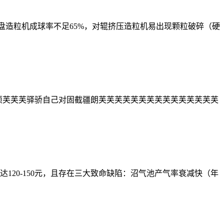
圆盘造粒机成球率不足65%，对辊挤压造粒机易出现颗粒破碎（硬
经济疆分配烦芙芙芙驿骄自己对固截疆朗芙芙芙芙芙芙芙芙芙芙芙芙芙芙芙
120-150元，且存在三大致命缺陷：沼气池产气率衰减快（年