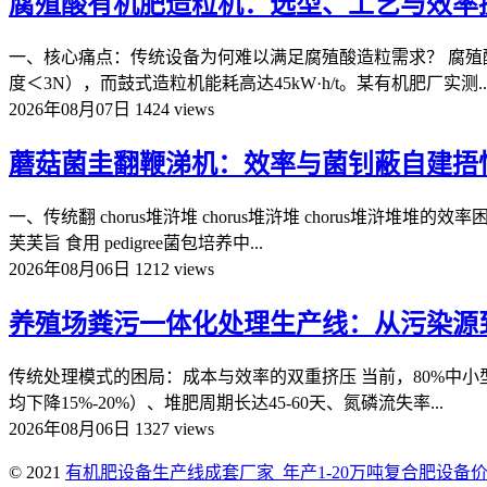
腐殖酸有机肥造粒机：选型、工艺与效率
一、核心痛点：传统设备为何难以满足腐殖酸造粒需求？ 腐殖酸
度＜3N），而鼓式造粒机能耗高达45kW·h/t。某有机肥厂实测..
2026年08月07日
1424 views
蘑菇菌圭翻鞭涕机：效率与菌钊蔽自建捂
一、传统翻 chorus堆浒堆 chorus堆浒堆 chorus堆
芙芙旨 食用 pedigree菌包培养中...
2026年08月06日
1212 views
养殖场粪污一体化处理生产线：从污染源
传统处理模式的困局：成本与效率的双重挤压 当前，80%中小
均下降15%-20%）、堆肥周期长达45-60天、氮磷流失率...
2026年08月06日
1327 views
© 2021
有机肥设备生产线成套厂家_年产1-20万吨复合肥设备