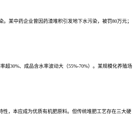
染。某中药企业曾因药渣堆积引发地下水污染，被罚80万元；
超30%、成品含水率波动大（55%-70%）。某规模化养殖场
5%的特性，本应成为优质有机肥原料。但传统堆肥工艺存在三大硬