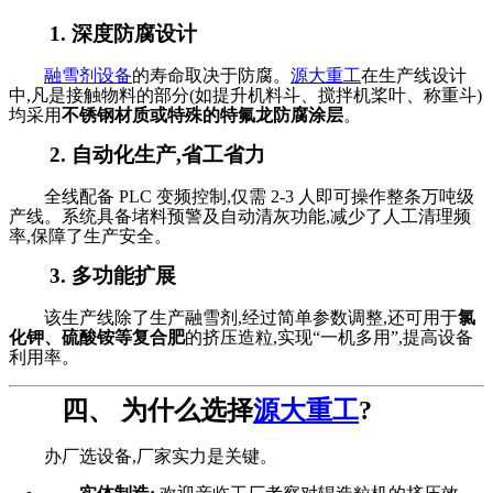
1. 深度防腐设计
融雪剂设备
的寿命取决于防腐。
源大重工
在生产线设计
中,凡是接触物料的部分(如提升机料斗、搅拌机桨叶、称重斗)
均采用
不锈钢材质或特殊的特氟龙防腐涂层
。
2. 自动化生产,省工省力
全线配备 PLC 变频控制,仅需 2-3 人即可操作整条万吨级
产线。系统具备堵料预警及自动清灰功能,减少了人工清理频
率,保障了生产安全。
3. 多功能扩展
该生产线除了生产融雪剂,经过简单参数调整,还可用于
氯
化钾、硫酸铵等复合肥
的挤压造粒,实现“一机多用”,提高设备
利用率。
四、 为什么选择
源大重工
?
办厂选设备,厂家实力是关键。