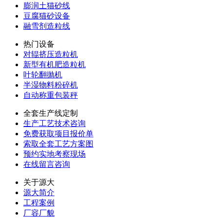
膨润土猫砂线
豆腐猫砂设备
融雪剂造粒线
热门设备
对辊挤压造粒机
新型有机肥造粒机
叶轮翻抛机
半湿物料粉碎机
自动称重包装秤
全套生产线定制
生产工艺技术咨询
免费获取项目报价单
索取全套工艺方案图
预约实地考察现场
在线留言咨询
关于源大
源大简介
工程案例
厂容厂貌