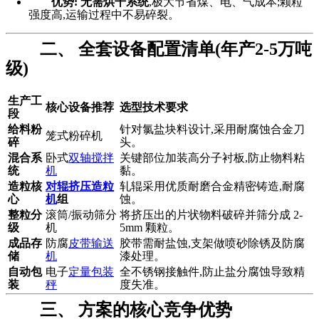
优势:
无需烘干系统
,极大节省煤、电、气成本;颗粒
强度高,运输过程中不易碎裂。
二、 全套设备配置清单(年产2-5万吨
级)
生产工
核心设备推荐
选型技术要求
段
给料粉
针对氯盐块料设计,采用耐腐蚀合金刀
笼式粉碎机
碎
头。
混合系
卧式
双轴搅拌
关键部位加装高分子衬板,防止物料粘
统
机
黏。
造粒核
对辊挤压造粒
轧辊采用优质耐磨合金精密铸造,耐腐
心
机
组
蚀。
整粒分
滚筒/振动筛分
将挤压出的片状物料破碎并筛分成 2-
级
机
5mm 颗粒。
成品存
防腐
皮带输送
胶带需耐盐蚀,支架做喷砂除锈及防腐
储
机
漆处理。
自动包
电子
定量包装
全不锈钢接触件,防止盐分腐蚀导致精
装
秤
度失准。
三、 方案的核心竞争优势