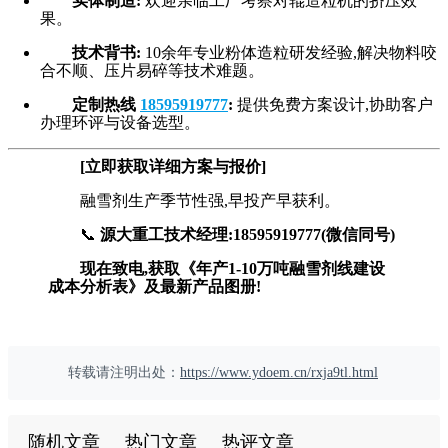
实体制造:
欢迎亲临工厂考察对辊造粒机的挤压效
果。
技术背书:
10余年专业粉体造粒研发经验,解决物料咬
合不顺、压片易碎等技术难题。
定制热线
18595919777
:
提供免费方案设计,协助客户
办理环评与设备选型。
[立即获取详细方案与报价]
融雪剂生产季节性强,早投产早获利。
📞
源大重工技术经理:18595919777(微信同号)
现在致电,获取《年产1-10万吨融雪剂线建设
成本分析表》及最新产品图册!
转载请注明出处：
https://www.ydoem.cn/rxja9tl.html
随机文章
热门文章
热评文章