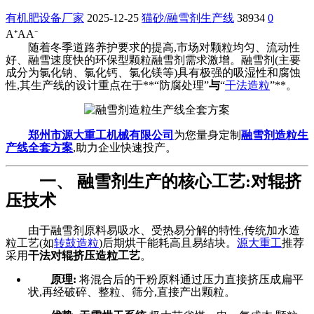
有机肥设备厂家
2025-12-25
猫砂/融雪剂生产线
38934
0
A⁺
A
A⁻
随着冬季道路养护要求的提高,市场对颗粒均匀、流动性
好、融雪速度快的环保型颗粒融雪剂需求激增。融雪剂(主要
成分为氯化钠、氯化钙、氯化镁等)具有极强的吸湿性和腐蚀
性,其生产线的设计重点在于**“防腐处理”
与
“
干法造粒
”**。
郑州市源大重工机械有限公司
为您量身定制
融雪剂造粒生
产线全套方案
,助力企业快速投产。
一、 融雪剂生产的核心工艺:对辊挤
压技术
由于融雪剂原料易吸水、受热易分解的特性,传统加水造
粒工艺(如
转鼓造粒
)后期烘干能耗高且易结块。
源大重工
推荐
采用
干法对辊挤压造粒工艺
。
原理:
将混合后的干粉原料通过压力直接挤压成扁平
状,再经破碎、整粒、筛分,直接产出颗粒。