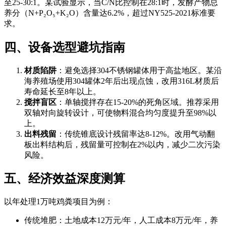
至25-30:1。某试验显示，当C/N比控制在28:1时，发酵产物总
养分（N+P₂O₅+K₂O）含量达6.2%，超过NY525-2021标准要
求。
四、设备选型避坑指南
材质陷阱
：避免选择304不锈钢罐体用于高盐地区。某沿
海养殖场使用304罐体2年后出现点蚀，改用316L材质后
寿命延长至8年以上。
搅拌盲区
：单轴搅拌存在15-20%的死角区域。推荐采用
双轴对向旋转设计，可使物料混合均匀度提升至98%以
上。
出料残留
：传统锥底设计残留率达8-12%。改用气动翻
板出料结构后，残留量可控制在2%以内，减少二次污染
风险。
五、经济效益深度测算
以年处理1万吨鸡粪项目为例：
传统堆肥：土地成本12万元/年，人工成本8万元/年，养