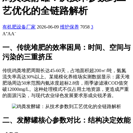
艺优化的全链路解析
有机肥设备厂家
2026-06-09
维护保养
7058
3
A⁺
A
A⁻
一、传统堆肥的效率困局：时间、空间与
污染的三重挤压
传统鸡粪堆肥周期长达45-60天，占地面积超200㎡/吨，氨氮
流失率高达30%以上。某规模化养殖场实测数据显示：露天堆
肥场周边50米范围内氨浓度超标2.8倍，雨季渗滤液COD值突
破12000mg/L。这种处理模式不仅占用土地资源，更造成严重
的面源污染，与现代农业绿色发展要求形成尖锐矛盾。
二、发酵罐核心参数对比：结构决定效能