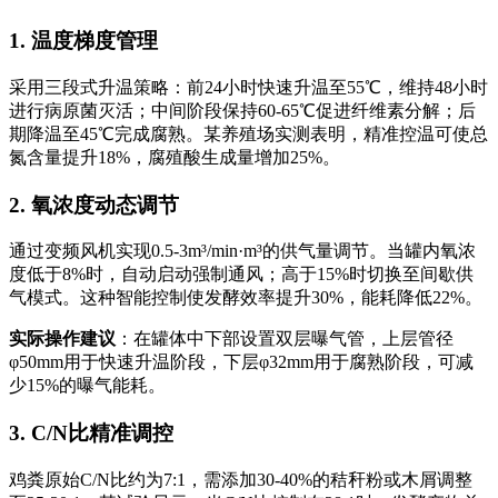
1. 温度梯度管理
采用三段式升温策略：前24小时快速升温至55℃，维持48小时
进行病原菌灭活；中间阶段保持60-65℃促进纤维素分解；后
期降温至45℃完成腐熟。某养殖场实测表明，精准控温可使总
氮含量提升18%，腐殖酸生成量增加25%。
2. 氧浓度动态调节
通过变频风机实现0.5-3m³/min·m³的供气量调节。当罐内氧浓
度低于8%时，自动启动强制通风；高于15%时切换至间歇供
气模式。这种智能控制使发酵效率提升30%，能耗降低22%。
实际操作建议
：在罐体中下部设置双层曝气管，上层管径
φ50mm用于快速升温阶段，下层φ32mm用于腐熟阶段，可减
少15%的曝气能耗。
3. C/N比精准调控
鸡粪原始C/N比约为7:1，需添加30-40%的秸秆粉或木屑调整