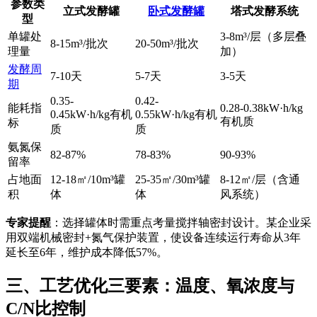
参数类
立式发酵罐
卧式发酵罐
塔式发酵系统
型
单罐处
3-8m³/层（多层叠
8-15m³/批次
20-50m³/批次
理量
加）
发酵周
7-10天
5-7天
3-5天
期
0.35-
0.42-
能耗指
0.28-0.38kW·h/kg
0.45kW·h/kg有机
0.55kW·h/kg有机
有机质
标
质
质
氨氮保
82-87%
78-83%
90-93%
留率
占地面
12-18㎡/10m³罐
25-35㎡/30m³罐
8-12㎡/层（含通
积
体
体
风系统）
专家提醒
：选择罐体时需重点考量搅拌轴密封设计。某企业采
用双端机械密封+氮气保护装置，使设备连续运行寿命从3年
延长至6年，维护成本降低57%。
三、工艺优化三要素：温度、氧浓度与
C/N比控制