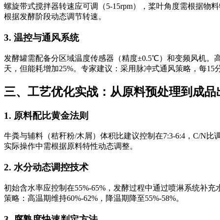
螺旋带式搅拌器转速应可调（5-15rpm），桨叶角度需根据物
根据发酵阶段动态调节转速。
3. 温控与通风系统
发酵罐需配备分区域温度传感器（精度±0.5℃）和变频风机。高温期（5
天，但能耗增加25%。专家建议：采用脉冲式通风策略，每15分
三、工艺优化实战：从原料预处理到成品
1. 原料配比黄金法则
牛粪与辅料（秸秆粉/木屑）体积比建议控制在7:3-6:4，C/N
实际操作中需根据原料特性动态调整。
2. 水分动态调控技术
初始含水率应控制在55%-65%，发酵过程中通过喷淋系统补充
策略：高温期维持60%-62%，降温期降至55%-58%。
3. 腐熟度快速判定方法