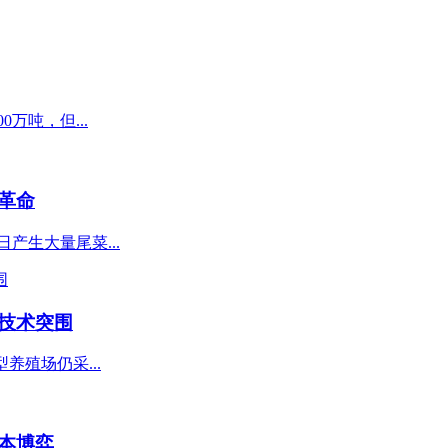
万吨，但...
革命
产生大量尾菜...
技术突围
养殖场仍采...
本博弈