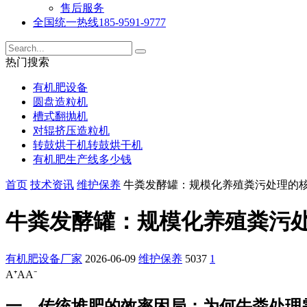
售后服务
全国统一热线
185-9591-9777
热门搜索
有机肥设备
圆盘造粒机
槽式翻抛机
对辊挤压造粒机
转鼓烘干机转鼓烘干机
有机肥生产线多少钱
首页
技术资讯
维护保养
牛粪发酵罐：规模化养殖粪污处理的
牛粪发酵罐：规模化养殖粪污
有机肥设备厂家
2026-06-09
维护保养
5037
1
A⁺
A
A⁻
一、传统堆肥的效率困局：为何牛粪处理