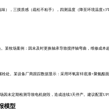
氨味），三摸质感（疏松不粘手），四测温度（降至环境温度±
须更换。某牧场案例：因未及时更换轴承导致搅拌轴弯曲，维修成本
栓处。某设备厂商跟踪数据显示：采用环氧富锌底漆+聚氨酯面漆
牧场因未定期检测导致电机烧毁，造成连续3天停产。建议配置U
报模型