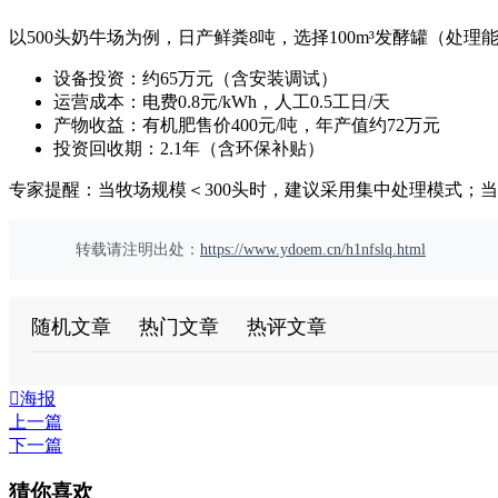
以500头奶牛场为例，日产鲜粪8吨，选择100m³发酵罐（处理能
设备投资：约65万元（含安装调试）
运营成本：电费0.8元/kWh，人工0.5工日/天
产物收益：有机肥售价400元/吨，年产值约72万元
投资回收期：2.1年（含环保补贴）
专家提醒：当牧场规模＜300头时，建议采用集中处理模式；
转载请注明出处：
https://www.ydoem.cn/h1nfslq.html
随机文章
热门文章
热评文章

海报
上一篇
下一篇
猜你喜欢