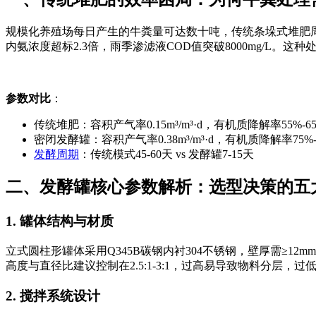
规模化养殖场每日产生的牛粪量可达数十吨，传统条垛式堆肥周期长
内氨浓度超标2.3倍，雨季渗滤液COD值突破8000mg/L
参数对比
：
传统堆肥：容积产气率0.15m³/m³·d，有机质降解率55%-6
密闭发酵罐：容积产气率0.38m³/m³·d，有机质降解率75%-
发酵周期
：传统模式45-60天 vs 发酵罐7-15天
二、发酵罐核心参数解析：选型决策的五
1. 罐体结构与材质
立式圆柱形罐体采用Q345B碳钢内衬304不锈钢，壁厚需≥12
高度与直径比建议控制在2.5:1-3:1，过高易导致物料分层，
2. 搅拌系统设计