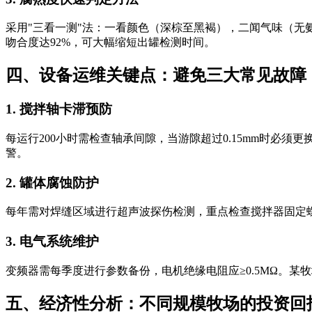
采用"三看一测"法：一看颜色（深棕至黑褐），二闻气味（无
吻合度达92%，可大幅缩短出罐检测时间。
四、设备运维关键点：避免三大常见故障
1. 搅拌轴卡滞预防
每运行200小时需检查轴承间隙，当游隙超过0.15mm时必
警。
2. 罐体腐蚀防护
每年需对焊缝区域进行超声波探伤检测，重点检查搅拌器固定螺
3. 电气系统维护
变频器需每季度进行参数备份，电机绝缘电阻应≥0.5MΩ。某
五、经济性分析：不同规模牧场的投资回