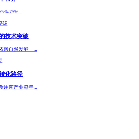
75%...
的技术突破
赖自然发酵，...
转化路径
用菌产业每年...