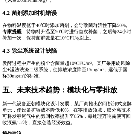
（风量0.05m³/min·kg）。
4.2 菌剂添加时机错误
在物料温度低于40℃时添加菌剂，会导致菌群活性下降50%。
专家提醒
：待物料升温至50℃时进行首次补菌，之后每24小时
补加一次，保持菌群数量在10⁸CFU/g以上。
4.3 除尘系统设计缺陷
发酵过程中产生的粉尘含菌量超10⁶CFU/m³。某厂采用旋风除
尘+湿法洗涤二级系统，使排放浓度降至15mg/m³，远低于国
标30mg/m³的标准。
五、未来技术趋势：模块化与零排放
新一代设备正朝模块化设计发展，某厂商推出的可拆卸式发酵
单元，使设备扩容成本降低40%。在零排放领域，膜分离技术
可将发酵尾气中的氨回收率提升至85%，每处理万吨粪便可回
收液氨1.2吨，直接创造经济效益。
操作建议
：