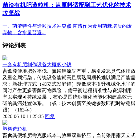
菌渣有机肥造粒机：从原料适配到工艺优化的技术
攻坚战
一、菌渣特性与造粒技术冲突点 菌渣作为食用菌栽培后的废
弃物，含水量普遍...
评论列表
一套有机肥制作设备大概多少钱
畜禽粪便堆肥效率低、氮磷钾流失严重，易引发恶臭气体排放
及重金属污染，传统设备能耗高且腐熟周期长难以满足产能需
求；新处理方式（如立式发酵罐）降低成本提升机械化水平的
同时产生更多害菌药物风险 ，需平衡过程精准性与资源利用
率以实现可持续发展 ，核心是围绕标准化智能化构建高效无
碳的粪污处置体系。（或：技术创新至关键参数匹配时站稳脚
跟）（163字）。
2026-06-10 11:25:35
回复
塑料造粒机
畜禽粪便堆肥需克服成本与效率双重挤压，当前采用露天立式