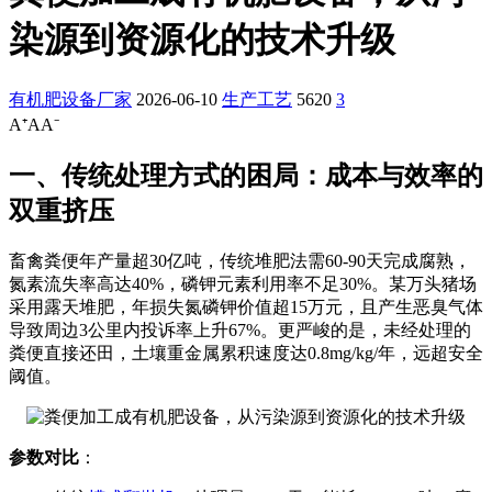
染源到资源化的技术升级
有机肥设备厂家
2026-06-10
生产工艺
5620
3
A⁺
A
A⁻
一、传统处理方式的困局：成本与效率的
双重挤压
畜禽粪便年产量超30亿吨，传统堆肥法需60-90天完成腐熟，
氮素流失率高达40%，磷钾元素利用率不足30%。某万头猪场
采用露天堆肥，年损失氮磷钾价值超15万元，且产生恶臭气体
导致周边3公里内投诉率上升67%。更严峻的是，未经处理的
粪便直接还田，土壤重金属累积速度达0.8mg/kg/年，远超安全
阈值。
参数对比
：