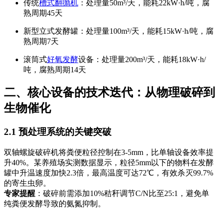
传统
槽式翻抛机
：处理量50m³/天，能耗22kW·h/吨，腐
熟周期45天
新型立式发酵罐：处理量100m³/天，能耗15kW·h/吨，腐
熟周期7天
滚筒式
好氧发酵
设备：处理量200m³/天，能耗18kW·h/
吨，腐熟周期14天
二、核心设备的技术迭代：从物理破碎到
生物催化
2.1 预处理系统的关键突破
双轴螺旋破碎机将粪便粒径控制在3-5mm，比单轴设备效率提
升40%。某养殖场实测数据显示，粒径5mm以下的物料在发酵
罐中升温速度加快2.3倍，最高温度可达72℃，有效杀灭99.7%
的寄生虫卵。
专家提醒
：破碎前需添加10%秸秆调节C/N比至25:1，避免单
纯粪便发酵导致的氨氮抑制。