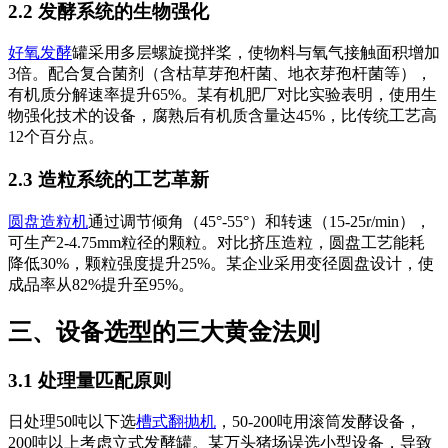
2.2 发酵系统的生物强化
好氧发酵
罐采用多层螺旋搅拌桨，使物料与氧气接触面积增加
3倍。配合复合菌剂（含枯草芽孢杆菌、地衣芽孢杆菌等），
有机质分解速率提升65%。某有机肥厂对比实验表明，使用生
物强化技术的设备，腐熟后有机质含量达45%，比传统工艺高
12个百分点。
2.3 造粒系统的工艺革新
圆盘造粒机
通过调节倾角（45°-55°）和转速（15-25r/min），
可生产2-4.75mm粒径的颗粒。对比挤压造粒，圆盘工艺能耗
降低30%，颗粒强度提升25%。某企业采用变径圆盘设计，使
成品率从82%提升至95%。
三、设备选型的三大黄金法则
3.1 处理量匹配原则
日处理50吨以下选
槽式翻抛机
，50-200吨用滚筒发酵设备，
200吨以上考虑立式发酵罐。某万头猪场误选小型设备，导致