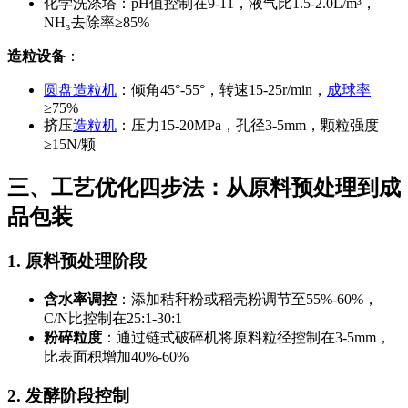
化学洗涤塔：pH值控制在9-11，液气比1.5-2.0L/m³，
NH₃去除率≥85%
造粒设备
：
圆盘造粒机
：倾角45°-55°，转速15-25r/min，
成球率
≥75%
挤压
造粒机
：压力15-20MPa，孔径3-5mm，颗粒强度
≥15N/颗
三、工艺优化四步法：从原料预处理到成
品包装
1. 原料预处理阶段
含水率调控
：添加秸秆粉或稻壳粉调节至55%-60%，
C/N比控制在25:1-30:1
粉碎粒度
：通过链式破碎机将原料粒径控制在3-5mm，
比表面积增加40%-60%
2. 发酵阶段控制