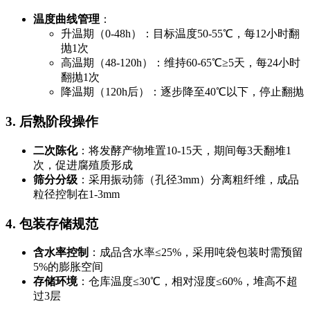
温度曲线管理
：
升温期（0-48h）：目标温度50-55℃，每12小时翻
抛1次
高温期（48-120h）：维持60-65℃≥5天，每24小时
翻抛1次
降温期（120h后）：逐步降至40℃以下，停止翻抛
3. 后熟阶段操作
二次陈化
：将发酵产物堆置10-15天，期间每3天翻堆1
次，促进腐殖质形成
筛分分级
：采用振动筛（孔径3mm）分离粗纤维，成品
粒径控制在1-3mm
4. 包装存储规范
含水率控制
：成品含水率≤25%，采用吨袋包装时需预留
5%的膨胀空间
存储环境
：仓库温度≤30℃，相对湿度≤60%，堆高不超
过3层