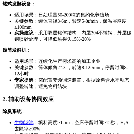
罐式发酵设备
：
适用场景：日处理量50-200吨的集约化养殖场
关键参数：罐体直径3-6m，转速5-8r/min，保温层厚度
≥100mm
实操建议
：采用双层罐体结构，内层304不锈钢，外层碳
钢喷砂处理，可降低热损失15%-20%
滚筒发酵机
：
适用场景：连续化生产需求高的加工企业
关键参数：筒体倾角2°-3°，转速8-12r/min，停留时间8-
12小时
专家提醒
：需配置变频调速装置，根据原料含水率动态
调整转速，避免物料结块
2. 辅助设备协同效应
除臭系统
：
生物滤池
：填料高度≥1.5m，空床停留时间≥15秒，H₂S
去除率≥90%