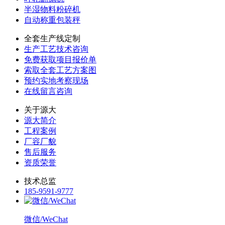
半湿物料粉碎机
自动称重包装秤
全套生产线定制
生产工艺技术咨询
免费获取项目报价单
索取全套工艺方案图
预约实地考察现场
在线留言咨询
关于源大
源大简介
工程案例
厂容厂貌
售后服务
资质荣誉
技术总监
185-9591-9777
微信/WeChat