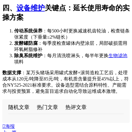
四、
设备维护
关键点：延长使用寿命的实
操方案
传动系统保养
：每500小时更换减速机齿轮油，检查链条
张紧度（下垂量≤2%链长）
发酵罐防腐
：每季度检查罐体内壁涂层，局部破损需用
环氧树脂修补
除臭系统维护
：每月清洗喷淋头，每半年更换
生物滤池
填料
数据支撑
：某万头猪场采用罐式发酵+滚筒造粒工艺后，处理
成本从120元/吨降至85元/吨，有机质含量提升至45%以上，符
合NY525-2021标准要求。设备选型需结合原料特性、产能需
求与投资预算，避免盲目追求自动化导致运维成本激增。
随机文章
热门文章
热评文章

海报