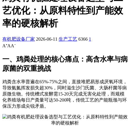
艺优化：从原料特性到产能效
率的硬核解析
有机肥设备厂家
2026-06-11
生产工艺
6366
1
A⁺
A
A⁻
一、鸡粪处理的核心痛点：高含水率与病
原菌的双重挑战
鸡粪含水率普遍在65%-75%之间，直接堆肥易形成厌氧环境，
导致氨氮挥发损失超30%，同时滋生沙门氏菌、大肠杆菌等病
原微生物。传统槽式发酵需15-20天完成无害化处理，而规模
化养殖场每日产粪量可达50-200吨，传统工艺的产能瓶颈与环
保压力形成尖锐矛盾。