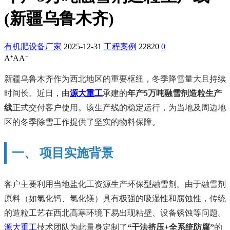
(新疆乌鲁木齐)
有机肥设备厂家
2025-12-31
工程案例
22820
0
A⁺
A
A⁻
新疆乌鲁木齐作为西北地区的重要枢纽，冬季降雪量大且持续
时间长。近日，由
源大重工
承建的
年产5万吨融雪剂造粒生产
线
正式交付客户使用。该生产线的稳定运行，为当地及周边地
区的冬季除雪工作提供了坚实的物料保障。
一、 项目实施背景
客户主要利用当地盐化工资源生产环保型融雪剂。由于融雪剂
原料（如氯化钙、氯化镁）具有极强的吸湿性和腐蚀性，传统
的造粒工艺在西北高寒环境下易出现粘壁、设备锈蚀等问题。
源大重工
技术团队为此量身定制了
“干法挤压+全系统防腐”
的