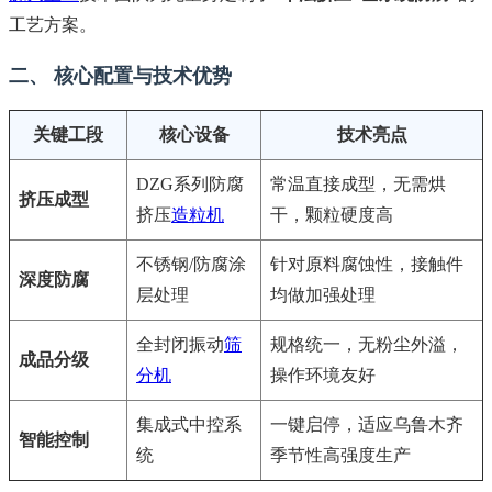
工艺方案。
二、 核心配置与技术优势
关键工段
核心设备
技术亮点
DZG系列防腐
常温直接成型，无需烘
挤压成型
挤压
造粒机
干，颗粒硬度高
不锈钢/防腐涂
针对原料腐蚀性，接触件
深度防腐
层处理
均做加强处理
全封闭振动
筛
规格统一，无粉尘外溢，
成品分级
分机
操作环境友好
集成式中控系
一键启停，适应乌鲁木齐
智能控制
统
季节性高强度生产