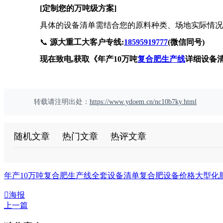
[定制您的万吨级方案]
具体的设备清单需结合您的原料种类、场地实际情况
📞
源大重工大客户专线:
18595919777
(微信同号)
现在致电,获取《年产10万吨
复合肥生产线
详细设备
转载请注明出处：
https://www.ydoem.cn/nc10b7ky.html
随机文章
热门文章
热评文章
年产10万吨复合肥生产线全套设备清单
复合肥设备价格
大型化

海报
上一篇