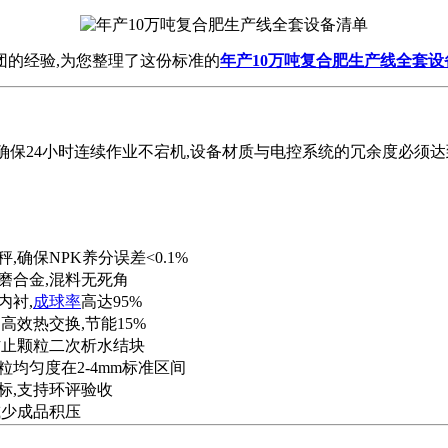
团的经验,为您整理了这份标准的
年产10万吨复合肥生产线全套设
为了确保24小时连续作业不宕机,设备材质与电控系统的冗余度必须
,确保NPK养分误差<0.1%
磨合金,混料无死角
内衬,
成球率
高达95%
高效热交换,节能15%
防止颗粒二次析水结块
粒均匀度在2-4mm标准区间
标,支持环评验收
减少成品积压