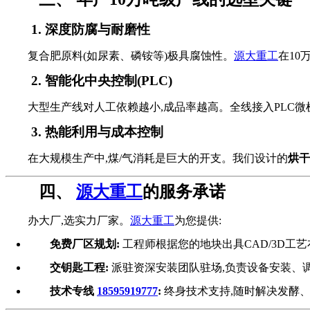
1. 深度防腐与耐磨性
复合肥原料(如尿素、磷铵等)极具腐蚀性。
源大重工
在10
2. 智能化中央控制(PLC)
大型生产线对人工依赖越小,成品率越高。全线接入PLC
3. 热能利用与成本控制
在大规模生产中,煤/气消耗是巨大的开支。我们设计的
烘干
四、
源大重工
的服务承诺
办大厂,选实力厂家。
源大重工
为您提供:
免费厂区规划:
工程师根据您的地块出具CAD/3D工
交钥匙工程:
派驻资深安装团队驻场,负责设备安装、
技术专线
18595919777
:
终身技术支持,随时解决发酵