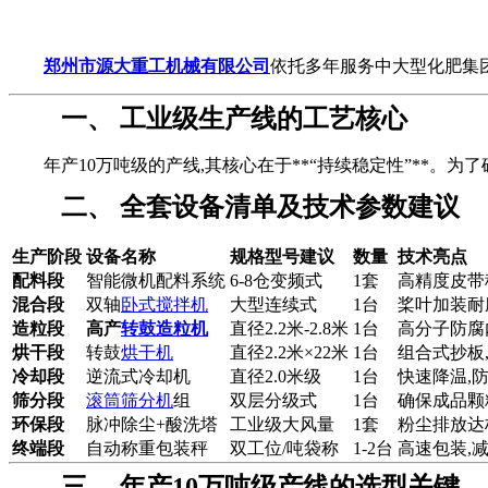
郑州市源大重工机械有限公司
依托多年服务中大型化肥集
一、 工业级生产线的工艺核心
年产10万吨级的产线,其核心在于**“持续稳定性”**。
二、 全套设备清单及技术参数建议
生产阶段
设备名称
规格型号建议
数量
技术亮点
配料段
智能微机配料系统
6-8仓变频式
1套
高精度皮带秤
混合段
双轴
卧式搅拌机
大型连续式
1台
桨叶加装耐
造粒段
高产
转鼓造粒机
直径2.2米-2.8米
1台
高分子防腐
烘干段
转鼓
烘干机
直径2.2米×22米
1台
组合式抄板,
冷却段
逆流式冷却机
直径2.0米级
1台
快速降温,
筛分段
滚筒筛分机
组
双层分级式
1台
确保成品颗
环保段
脉冲除尘+酸洗塔
工业级大风量
1套
粉尘排放达
终端段
自动称重包装秤
双工位/吨袋称
1-2台
高速包装,
三、 年产10万吨级产线的选型关键